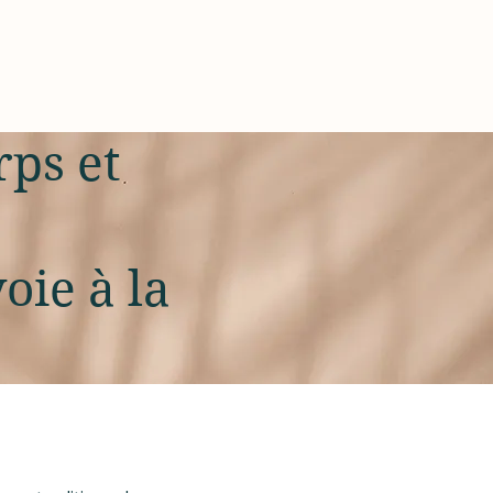
rps et
oie à la