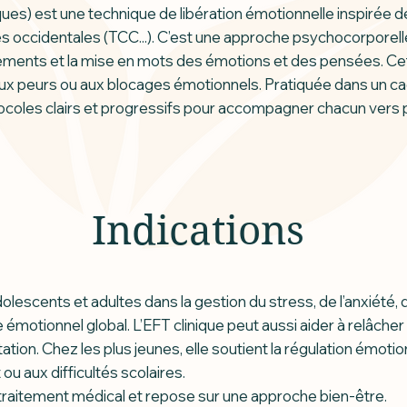
s) est une technique de libération émotionnelle inspirée de
 occidentales (TCC...). C’est une approche psychocorporelle
ements et la mise en mots des émotions et des pensées. Ce
 aux peurs ou aux blocages émotionnels. Pratiquée dans un c
otocoles clairs et progressifs pour accompagner chacun vers 
Indications
scents et adultes dans la gestion du stress, de l’anxiété,
e émotionnel global. L’EFT clinique peut aussi aider à relâcher
tion. Chez les plus jeunes, elle soutient la régulation émotionn
ou aux difficultés scolaires.
traitement médical et repose sur une approche bien-être.