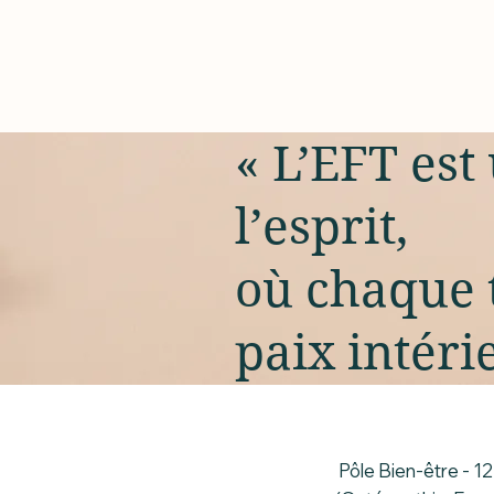
« L’EFT est
l’esprit,
où chaque 
paix intéri
Pôle Bien-être - 1