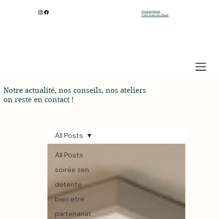
12 rue de Verdun
Saint-Aubin-lès-Elbeuf
Notre actualité, nos conseils, nos ateliers
on reste en contact !
All Posts
All Posts
soirée zen
détente
bien etre
partenariat