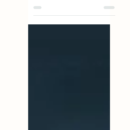
concernant l'hypnose est la peur de
perdre le contrôle. Les spectacles
d'hypnose, les films et certaines idées
reçues ont largement contribué à cette
image. Pourtant, l'hypnose pratiquée en
cabinet est très différente.